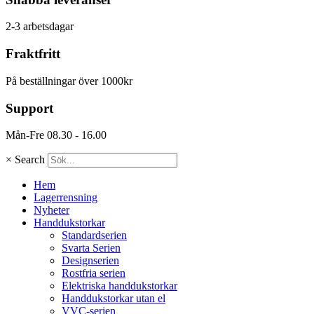
2-3 arbetsdagar
Fraktfritt
På beställningar över 1000kr
Support
Mån-Fre 08.30 - 16.00
×
Search
Hem
Lagerrensning
Nyheter
Handdukstorkar
Standardserien
Svarta Serien
Designserien
Rostfria serien
Elektriska handdukstorkar
Handdukstorkar utan el
VVC-serien