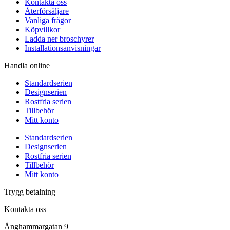
Kontakta oss
Återförsäljare
Vanliga frågor
Köpvillkor
Ladda ner broschyrer
Installationsanvisningar
Handla online
Standardserien
Designserien
Rostfria serien
Tillbehör
Mitt konto
Standardserien
Designserien
Rostfria serien
Tillbehör
Mitt konto
Trygg betalning
Kontakta oss
Ånghammargatan 9