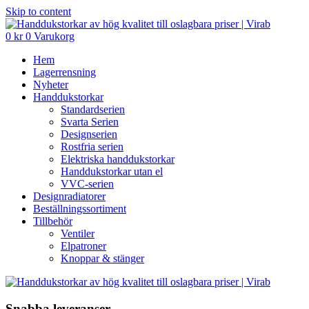
Skip to content
0
kr
0
Varukorg
Hem
Lagerrensning
Nyheter
Handdukstorkar
Standardserien
Svarta Serien
Designserien
Rostfria serien
Elektriska handdukstorkar
Handdukstorkar utan el
VVC-serien
Designradiatorer
Beställningssortiment
Tillbehör
Ventiler
Elpatroner
Knoppar & stänger
Snabba leveranser