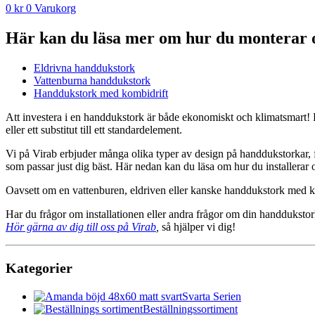
0
kr
0
Varukorg
Här kan du läsa mer om hur du monterar oc
Eldrivna handdukstork
Vattenburna handdukstork
Handdukstork med kombidrift
Att investera i en handdukstork är både ekonomiskt och klimatsmart! F
eller ett substitut till ett standardelement.
Vi på Virab erbjuder många olika typer av design på handdukstorkar, fr
som passar just dig bäst. Här nedan kan du läsa om hur du installerar 
Oavsett om en vattenburen, eldriven eller kanske handdukstork med kom
Har du frågor om installationen eller andra frågor om din handduksto
Hör gärna av dig till oss på Virab
,
så hjälper vi dig!
Kategorier
Svarta Serien
Beställningssortiment