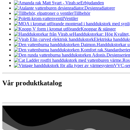
Erbjudanden
Designradiatorer
Tillbehör
Ventiler
Knoppar & stänger
Handdukstorkar: Hög Kvalitet,
Elektriska handduk
Handdukstorkar ut
Standardserie
Designserie
Rost
VVC-ser
Vår produktkatalog