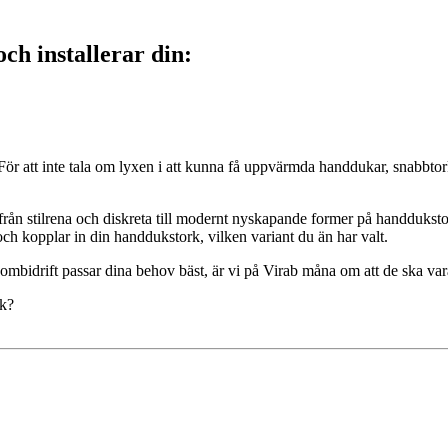
h installerar din:
ör att inte tala om lyxen i att kunna få uppvärmda handdukar, snabbtor
ån stilrena och diskreta till modernt nyskapande former på handdukstorkar
och kopplar in din handdukstork, vilken variant du än har valt.
bidrift passar dina behov bäst, är vi på Virab måna om att de ska vara
rk?