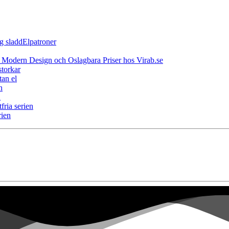
Elpatroner
 Modern Design och Oslagbara Priser hos Virab.se
storkar
an el
n
n
fria serien
ien