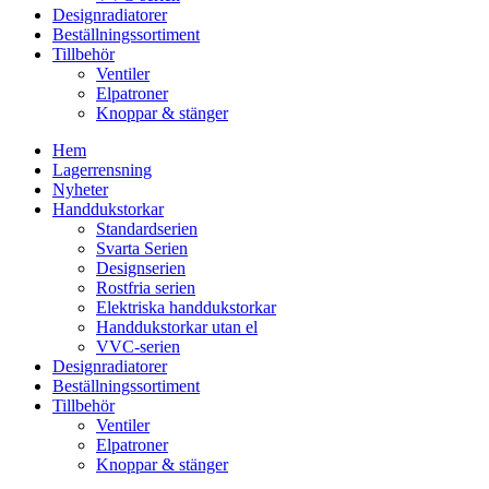
Designradiatorer
Beställningssortiment
Tillbehör
Ventiler
Elpatroner
Knoppar & stänger
Hem
Lagerrensning
Nyheter
Handdukstorkar
Standardserien
Svarta Serien
Designserien
Rostfria serien
Elektriska handdukstorkar
Handdukstorkar utan el
VVC-serien
Designradiatorer
Beställningssortiment
Tillbehör
Ventiler
Elpatroner
Knoppar & stänger