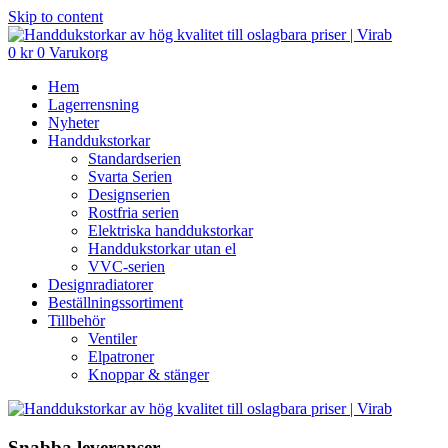
Skip to content
0
kr
0
Varukorg
Hem
Lagerrensning
Nyheter
Handdukstorkar
Standardserien
Svarta Serien
Designserien
Rostfria serien
Elektriska handdukstorkar
Handdukstorkar utan el
VVC-serien
Designradiatorer
Beställningssortiment
Tillbehör
Ventiler
Elpatroner
Knoppar & stänger
Snabba leveranser