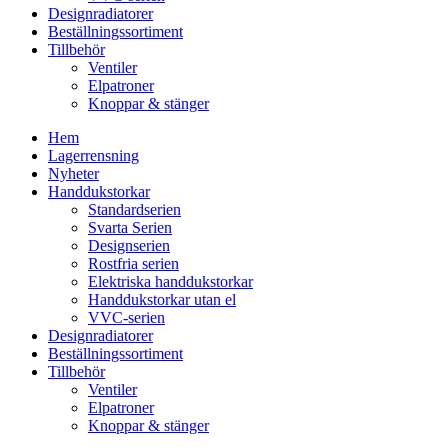
Designradiatorer
Beställningssortiment
Tillbehör
Ventiler
Elpatroner
Knoppar & stänger
Hem
Lagerrensning
Nyheter
Handdukstorkar
Standardserien
Svarta Serien
Designserien
Rostfria serien
Elektriska handdukstorkar
Handdukstorkar utan el
VVC-serien
Designradiatorer
Beställningssortiment
Tillbehör
Ventiler
Elpatroner
Knoppar & stänger