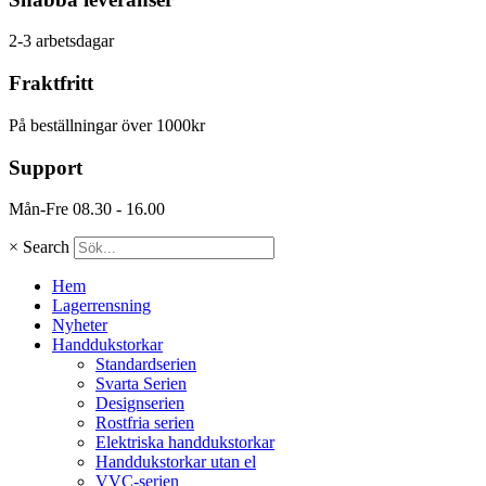
2-3 arbetsdagar
Fraktfritt
På beställningar över 1000kr
Support
Mån-Fre 08.30 - 16.00
×
Search
Hem
Lagerrensning
Nyheter
Handdukstorkar
Standardserien
Svarta Serien
Designserien
Rostfria serien
Elektriska handdukstorkar
Handdukstorkar utan el
VVC-serien