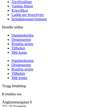
Återförsäljare
Vanliga frågor
Köpvillkor
Ladda ner broschyrer
Installationsanvisningar
Handla online
Standardserien
Designserien
Rostfria serien
Tillbehör
Mitt konto
Standardserien
Designserien
Rostfria serien
Tillbehör
Mitt konto
Trygg betalning
Kontakta oss
Ånghammargatan 9
721 33 Västerås