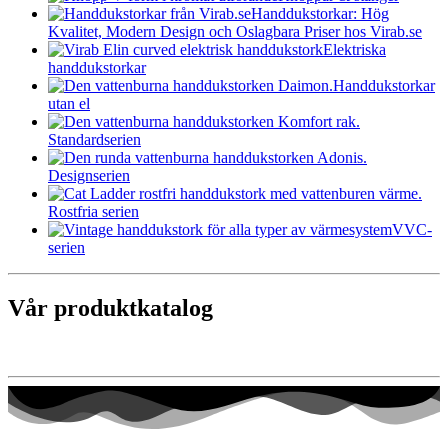
Handdukstorkar: Hög
Kvalitet, Modern Design och Oslagbara Priser hos Virab.se
Elektriska
handdukstorkar
Handdukstorkar
utan el
Standardserien
Designserien
Rostfria serien
VVC-
serien
Vår produktkatalog