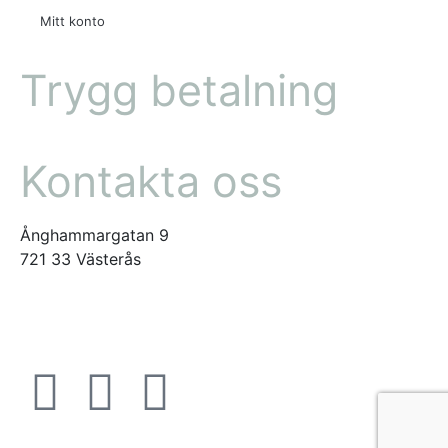
Mitt konto
Trygg betalning
Kontakta oss
Ånghammargatan 9
721 33 Västerås
office@virab.se
Tel: +46 21-30 77 60