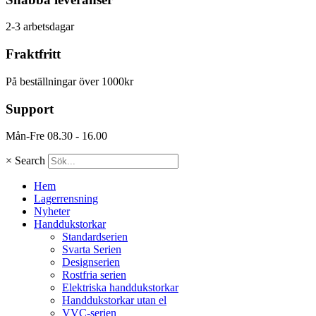
2-3 arbetsdagar
Fraktfritt
På beställningar över 1000kr
Support
Mån-Fre 08.30 - 16.00
×
Search
Hem
Lagerrensning
Nyheter
Handdukstorkar
Standardserien
Svarta Serien
Designserien
Rostfria serien
Elektriska handdukstorkar
Handdukstorkar utan el
VVC-serien