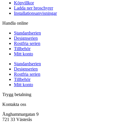
Köpvillkor
Ladda ner broschyrer
Installationsanvisningar
Handla online
Standardserien
Designserien
Rostfria serien
Tillbehör
Mitt konto
Standardserien
Designserien
Rostfria serien
Tillbehör
Mitt konto
Trygg betalning
Kontakta oss
Ånghammargatan 9
721 33 Västerås
office@virab.se