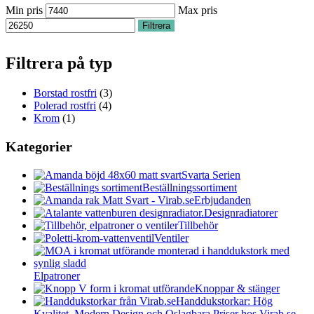
Min pris
Max pris
Filtrera
Filtrera på typ
Borstad rostfri
(3)
Polerad rostfri
(4)
Krom
(1)
Kategorier
Svarta Serien
Beställningssortiment
Erbjudanden
Designradiatorer
Tillbehör
Ventiler
Elpatroner
Knoppar & stänger
Handdukstorkar: Hög
Kvalitet, Modern Design och Oslagbara Priser hos Virab.se