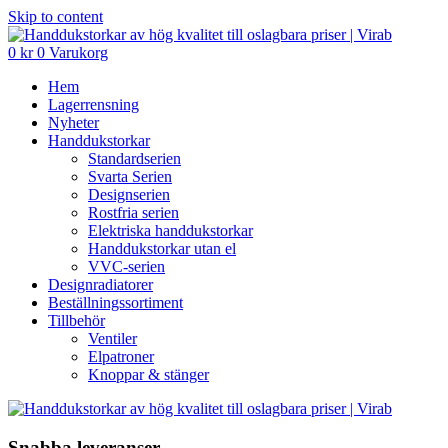
Skip to content
0
kr
0
Varukorg
Hem
Lagerrensning
Nyheter
Handdukstorkar
Standardserien
Svarta Serien
Designserien
Rostfria serien
Elektriska handdukstorkar
Handdukstorkar utan el
VVC-serien
Designradiatorer
Beställningssortiment
Tillbehör
Ventiler
Elpatroner
Knoppar & stänger
Snabba leveranser