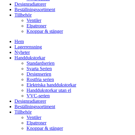
Designradiatorer
Beställningssortiment
Tillbehör
Ventiler
Elpatroner
Knoppar & stänger
Hem
Lagerrensning
Nyheter
Handdukstorkar
Standardserien
Svarta Serien
Designserien
Rostfria serien
Elektriska handdukstorkar
Handdukstorkar utan el
VVC-serien
Designradiatorer
Beställningssortiment
Tillbehör
Ventiler
Elpatroner
Knoppar & stänger