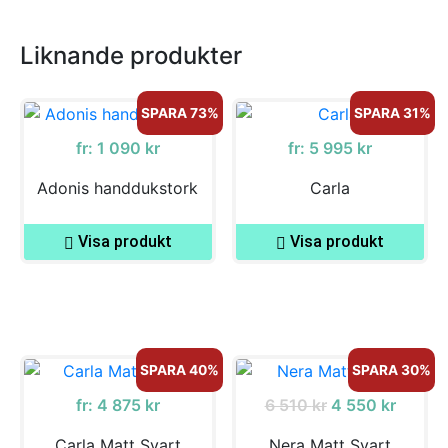
Liknande produkter
SPARA 73%
SPARA 31%
fr:
1 090
kr
fr:
5 995
kr
Adonis handdukstork
Carla
Visa produkt
Visa produkt
SPARA 40%
SPARA 30%
fr:
4 875
kr
6 510
kr
4 550
kr
Carla Matt Svart
Nera Matt Svart