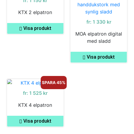
fr:
1 150
kr
KTX 2 elpatron
fr:
1 330
kr
Visa produkt
MOA elpatron digital
med sladd
Visa produkt
SPARA 45%
fr:
1 525
kr
KTX 4 elpatron
Visa produkt