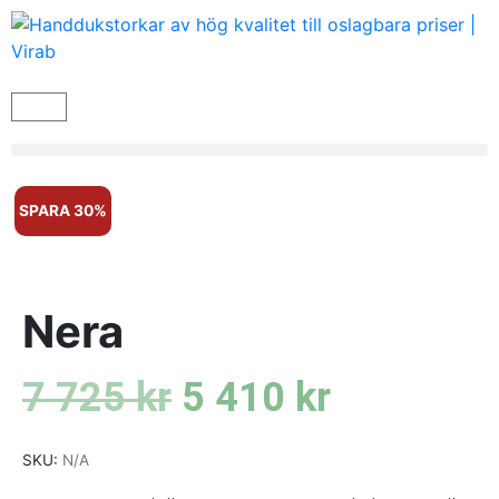
SPARA 30%
Nera
7 725
kr
5 410
kr
SKU:
N/A