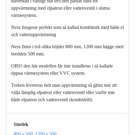
tillverkad i vanligt stål dvs den passar bara för
uppvärmning med elpatron eller vattenventil i slutna
värmesystem.
Nera fungerar perfekt som så kallad kombitork med både el
och vattenuppvärmning
Nera finns i två olika höjder 800 mm, 1200 mm bägge med
bredden 500 mm.
OBS! den här modellen får inte installeras i så kallade
öppna värmesystem eller VVC system.
Torken levereras helt utan uppvärmning så glöm inte att
välja lämplig elpatron eller vattenventil eller varför inte
både elpatron och vattenventil (kombidrift)
Storlek
800 x 500
,
1200 x 500