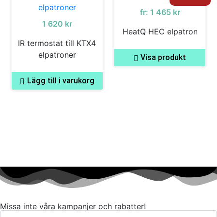
fr:
1 465
kr
1 620
kr
HeatQ HEC elpatron
IR termostat till KTX4
elpatroner
Visa produkt
Lägg till i varukorg
Missa inte våra kampanjer och rabatter!