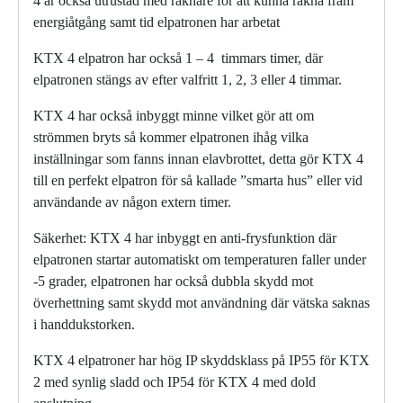
4 är också utrustad med räknare för att kunna räkna fram
energiåtgång samt tid elpatronen har arbetat
KTX 4 elpatron har också 1 – 4 timmars timer, där
elpatronen stängs av efter valfritt 1, 2, 3 eller 4 timmar.
KTX 4 har också inbyggt minne vilket gör att om
strömmen bryts så kommer elpatronen ihåg vilka
inställningar som fanns innan elavbrottet, detta gör KTX 4
till en perfekt elpatron för så kallade ”smarta hus” eller vid
användande av någon extern timer.
Säkerhet: KTX 4 har inbyggt en anti-frysfunktion där
elpatronen startar automatiskt om temperaturen faller under
-5 grader, elpatronen har också dubbla skydd mot
överhettning samt skydd mot användning där vätska saknas
i handdukstorken.
KTX 4 elpatroner har hög IP skyddsklass på IP55 för KTX
2 med synlig sladd och IP54 för KTX 4 med dold