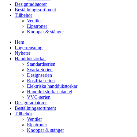
Designradiatorer
Beställningssortiment
Tillbehör
Ventiler
Elpatroner
Knoppar & stänger
Hem
Lagerrensning
Nyheter
Handdukstorkar
Standardserien
Svarta Serien
Designserien
Rostfria serien
Elektriska handdukstorkar
Handdukstorkar utan el
VVC-serien
Designradiatorer
Beställningssortiment
Tillbehör
Ventiler
Elpatroner
Knoppar & stänger