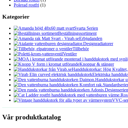
Polerad rostfri
(1)
Kategorier
Svarta Serien
Beställningssortiment
Erbjudanden
Designradiatorer
Tillbehör
Ventiler
Knoppar & stänger
Handdukstorkar: Hög Kvalitet,
Elektriska handduk
Handdukstorkar ut
Standardserie
Designserie
Rost
VVC-ser
Vår produktkatalog