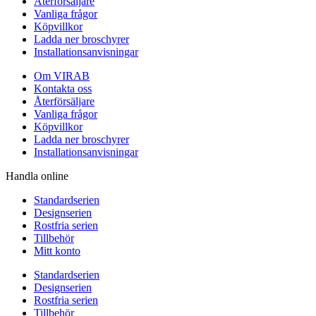
Återförsäljare
Vanliga frågor
Köpvillkor
Ladda ner broschyrer
Installationsanvisningar
Om VIRAB
Kontakta oss
Återförsäljare
Vanliga frågor
Köpvillkor
Ladda ner broschyrer
Installationsanvisningar
Handla online
Standardserien
Designserien
Rostfria serien
Tillbehör
Mitt konto
Standardserien
Designserien
Rostfria serien
Tillbehör