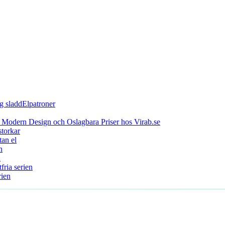
Elpatroner
 Modern Design och Oslagbara Priser hos Virab.se
storkar
an el
n
n
fria serien
ien