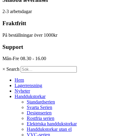
2-3 arbetsdagar
Fraktfritt
På beställningar över 1000kr
Support
Mån-Fre 08.30 - 16.00
×
Search
Hem
Lagerrensning
Nyheter
Handdukstorkar
Standardserien
Svarta Serien
Designserien
Rostfria serien
Elektriska handdukstorkar
Handdukstorkar utan el
VVC-serien