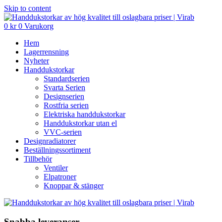
Skip to content
0
kr
0
Varukorg
Hem
Lagerrensning
Nyheter
Handdukstorkar
Standardserien
Svarta Serien
Designserien
Rostfria serien
Elektriska handdukstorkar
Handdukstorkar utan el
VVC-serien
Designradiatorer
Beställningssortiment
Tillbehör
Ventiler
Elpatroner
Knoppar & stänger
Snabba leveranser