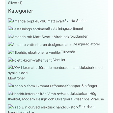
Silver
(1)
Kategorier
Svarta Serien
Beställningssortiment
Erbjudanden
Designradiatorer
Tillbehör
Ventiler
Elpatroner
Knoppar & stänger
Handdukstorkar: Hög
Kvalitet, Modern Design och Oslagbara Priser hos Virab.se
Elektriska
handdukstorkar