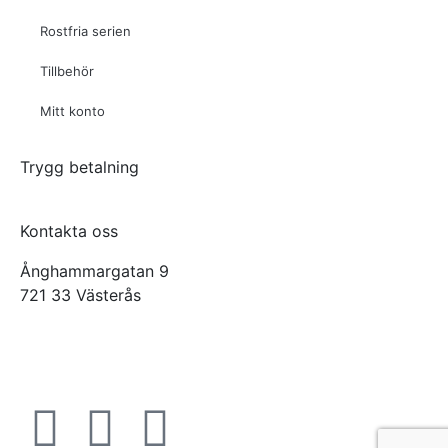
Rostfria serien
Tillbehör
Mitt konto
Trygg betalning
Kontakta oss
Ånghammargatan 9
721 33 Västerås
office@virab.se
Tel: +46 21-30 77 60