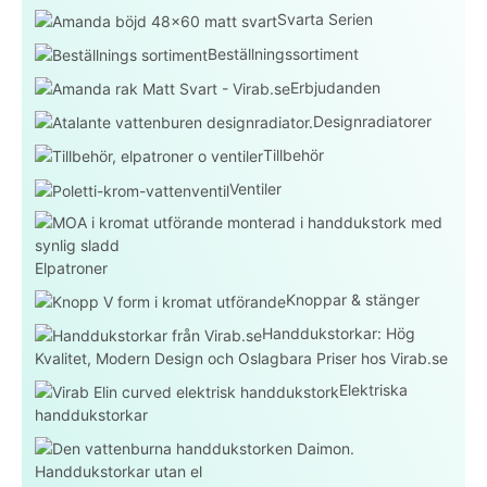
Svarta Serien
Beställningssortiment
Erbjudanden
Designradiatorer
Tillbehör
Ventiler
Elpatroner
Knoppar & stänger
Handdukstorkar: Hög
Kvalitet, Modern Design och Oslagbara Priser hos Virab.se
Elektriska
handdukstorkar
Handdukstorkar utan el