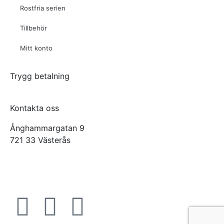
Rostfria serien
Tillbehör
Mitt konto
Trygg betalning
Kontakta oss
Ånghammargatan 9
721 33 Västerås
office@virab.se
Tel: +46 21-30 77 60