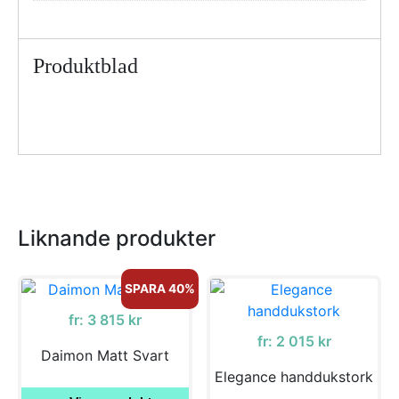
Produktblad
Liknande produkter
SPARA 40%
fr:
3 815
kr
fr:
2 015
kr
Daimon Matt Svart
Elegance handdukstork