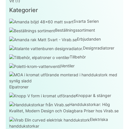
Vit
(1)
Kategorier
Svarta Serien
Beställningssortiment
Erbjudanden
Designradiatorer
Tillbehör
Ventiler
Elpatroner
Knoppar & stänger
Handdukstorkar: Hög
Kvalitet, Modern Design och Oslagbara Priser hos Virab.se
Elektriska
handdukstorkar