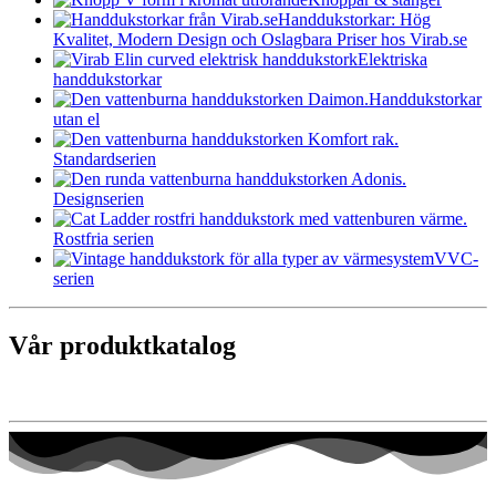
Handdukstorkar: Hög
Kvalitet, Modern Design och Oslagbara Priser hos Virab.se
Elektriska
handdukstorkar
Handdukstorkar
utan el
Standardserien
Designserien
Rostfria serien
VVC-
serien
Vår produktkatalog