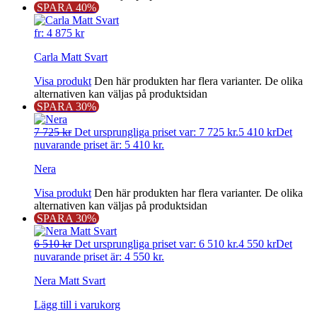
SPARA 40%
fr:
4 875
kr
Carla Matt Svart
Visa produkt
Den här produkten har flera varianter. De olika
alternativen kan väljas på produktsidan
SPARA 30%
7 725
kr
Det ursprungliga priset var: 7 725 kr.
5 410
kr
Det
nuvarande priset är: 5 410 kr.
Nera
Visa produkt
Den här produkten har flera varianter. De olika
alternativen kan väljas på produktsidan
SPARA 30%
6 510
kr
Det ursprungliga priset var: 6 510 kr.
4 550
kr
Det
nuvarande priset är: 4 550 kr.
Nera Matt Svart
Lägg till i varukorg