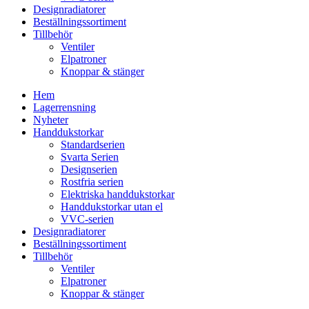
Designradiatorer
Beställningssortiment
Tillbehör
Ventiler
Elpatroner
Knoppar & stänger
Hem
Lagerrensning
Nyheter
Handdukstorkar
Standardserien
Svarta Serien
Designserien
Rostfria serien
Elektriska handdukstorkar
Handdukstorkar utan el
VVC-serien
Designradiatorer
Beställningssortiment
Tillbehör
Ventiler
Elpatroner
Knoppar & stänger