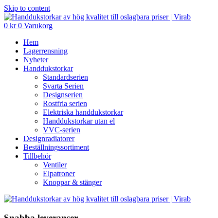
Skip to content
0
kr
0
Varukorg
Hem
Lagerrensning
Nyheter
Handdukstorkar
Standardserien
Svarta Serien
Designserien
Rostfria serien
Elektriska handdukstorkar
Handdukstorkar utan el
VVC-serien
Designradiatorer
Beställningssortiment
Tillbehör
Ventiler
Elpatroner
Knoppar & stänger
Snabba leveranser