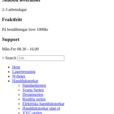
2-3 arbetsdagar
Fraktfritt
På beställningar över 1000kr
Support
Mån-Fre 08.30 - 16.00
×
Search
Hem
Lagerrensning
Nyheter
Handdukstorkar
Standardserien
Svarta Serien
Designserien
Rostfria serien
Elektriska handdukstorkar
Handdukstorkar utan el
VVC-serien